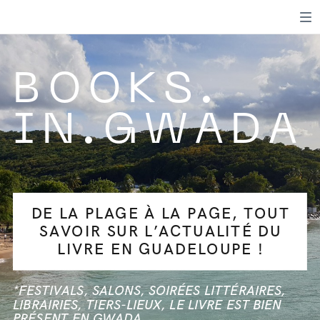
BOOKS.
IN.GWADA
DE LA PLAGE À LA PAGE, TOUT
SAVOIR SUR L’ACTUALITÉ DU
LIVRE EN GUADELOUPE !
*FESTIVALS, SALONS, SOIRÉES LITTÉRAIRES,
LIBRAIRIES, TIERS-LIEUX, LE LIVRE EST BIEN
PRÉSENT EN GWADA